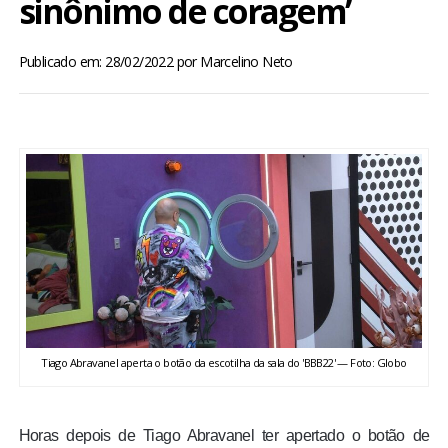
sinônimo de coragem’
BRASIL
Publicado em: 28/02/2022
por
Marcelino Neto
MUNDO
ESPORTES
ENTRETENIMENTO
ENQUETE
TV LPB
FOTOS
Tiago Abravanel aperta o botão da escotilha da sala do 'BBB22' — Foto: Globo
COLUNISTAS
Horas depois de Tiago Abravanel ter apertado o botão de