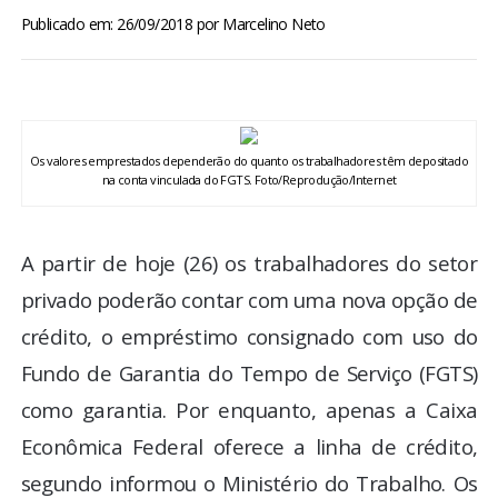
BRASIL
Publicado em: 26/09/2018
por
Marcelino Neto
MUNDO
ESPORTES
Os valores emprestados dependerão do quanto os trabalhadores têm depositado
na conta vinculada do FGTS. Foto/Reprodução/Internet
ENTRETENIMENTO
A partir de hoje (26) os trabalhadores do setor
ENQUETE
privado poderão contar com uma nova opção de
TV LPB
crédito, o empréstimo consignado com uso do
Fundo de Garantia do Tempo de Serviço (FGTS)
FOTOS
como garantia. Por enquanto, apenas a Caixa
Econômica Federal oferece a linha de crédito,
COLUNISTAS
segundo informou o Ministério do Trabalho. Os