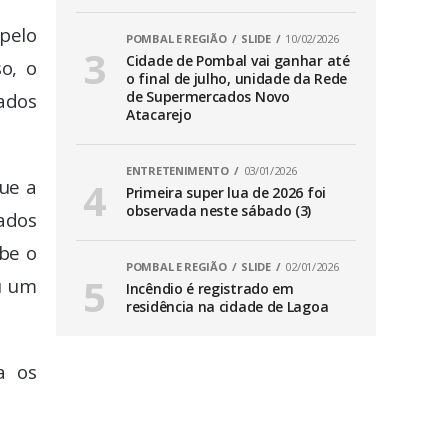
 pelo
POMBAL E REGIÃO
SLIDE
10/02/2026
Cidade de Pombal vai ganhar até
o, o
o final de julho, unidade da Rede
de Supermercados Novo
ados
Atacarejo
ENTRETENIMENTO
03/01/2026
que a
Primeira super lua de 2026 foi
observada neste sábado (3)
ados
be o
POMBAL E REGIÃO
SLIDE
02/01/2026
u um
Incêndio é registrado em
residência na cidade de Lagoa
a os