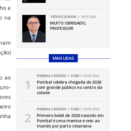
nho e
o na
TEÓFILO JÚNIOR
14/01/2026
MUITO OBRIGADO,
PROFESSOR!
oram
ação)
MAIS LIDAS
POMBAL E REGIÃO
SLIDE
02/01/2026
o ao
Pombal celebra chegada de 2026
uro-
com grande público no centro da
cidade
ores
heiro
POMBAL E REGIÃO
SLIDE
02/01/2026
tinha
Primeiro bebê de 2026 nascido em
Pombal é uma menina e veio ao
mundo por parto cesariana