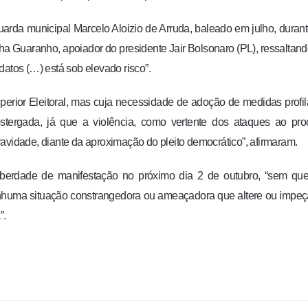
uarda municipal Marcelo Aloizio de Arruda, baleado em julho, duran
ocha Guaranho, apoiador do presidente Jair Bolsonaro (PL), ressaltan
datos (…) está sob elevado risco”.
uperior Eleitoral, mas cuja necessidade de adoção de medidas profil
stergada, já que a violência, como vertente dos ataques ao pro
avidade, diante da aproximação do pleito democrático”, afirmaram.
 liberdade de manifestação no próximo dia 2 de outubro, “sem qu
nhuma situação constrangedora ou ameaçadora que altere ou impe
”.