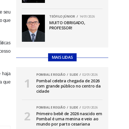
te seu
TEÓFILO JÚNIOR
14/01/2026
do que
MUITO OBRIGADO,
PROFESSOR!
áticas
cesso
MAIS LIDAS
e haja
POMBAL E REGIÃO
SLIDE
02/01/2026
Pombal celebra chegada de 2026
ça que
com grande público no centro da
cidade
POMBAL E REGIÃO
SLIDE
02/01/2026
Primeiro bebê de 2026 nascido em
Pombal é uma menina e veio ao
mundo por parto cesariana