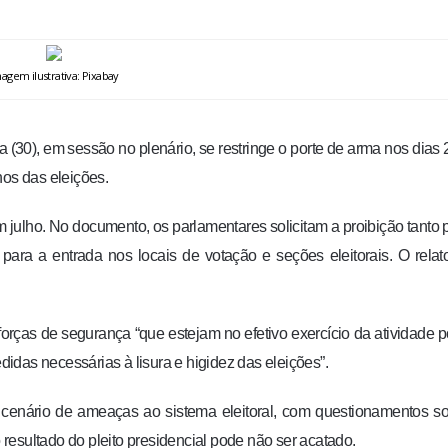
agem ilustrativa: Pixabay
ra (30), em sessão no plenário, se restringe o porte de arma nos dias 
nos das eleições.
em julho. No documento, os parlamentares solicitam a proibição tanto 
ara a entrada nos locais de votação e seções eleitorais. O relat
orças de segurança “que estejam no efetivo exercício da atividade po
edidas necessárias à lisura e higidez das eleições”.
 cenário de ameaças ao sistema eleitoral, com questionamentos s
esultado do pleito presidencial pode não ser acatado.