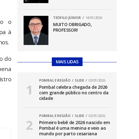
TEÓFILO JÚNIOR
14/01/2026
do o
MUITO OBRIGADO,
PROFESSOR!
pa à
hos.
o do
MAIS LIDAS
pena
istro
POMBAL E REGIÃO
SLIDE
02/01/2026
Pombal celebra chegada de 2026
com grande público no centro da
cidade
POMBAL E REGIÃO
SLIDE
02/01/2026
Primeiro bebê de 2026 nascido em
Pombal é uma menina e veio ao
mundo por parto cesariana