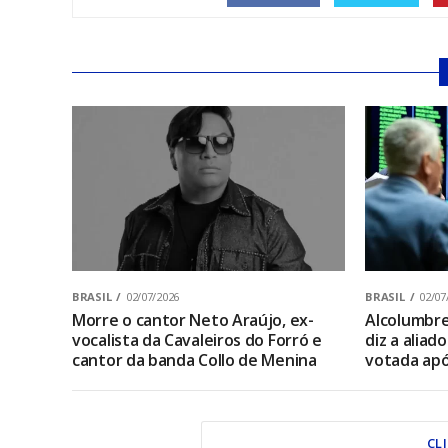
BRASIL
02/07/2026
BRASIL
02/07
Morre o cantor Neto Araújo, ex-
Alcolumbre 
vocalista da Cavaleiros do Forró e
diz a aliad
cantor da banda Collo de Menina
votada apó
CL