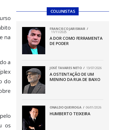
COLUNISTAS
curso
mbito
FRANCISCO JARISMAR
11/11/2025
 e na
A DOR COMO FERRAMENTA
DE PODER
ado a
JOSÉ TAVARES NETO
13/07/2026
íplex
A OSTENTAÇÃO DE UM
MENINO DA RUA DE BAIXO
o do
sobre
ONALDO QUEIROGA
06/01/2026
HUMBERTO TEIXEIRA
pelo
u os