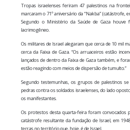
Tropas israelenses feriram 47 palestinos na fronte
marcaram o 71º aniversário da “Nakba” (catástrofe, em
Segundo o Ministério da Saúde de Gaza houve f
lacrimogêneo.
Os militares de Israel alegaram que cerca de 10 mil m
cerca da Faixa de Gaza. “Os arruaceiros estão ince
lançados de dentro da Faixa de Gaza também, e foram
estão reagindo com meios de dispersão de tumulto.”
Segundo testemunhas, os grupos de palestinos se 
pedras contra os soldados israelenses, do lado opost
os manifestantes.
Os protestos desta quarta-feira foram convocados 
catástrofe resultante da fundação de Israel, em 19
terras no território que, hoje, é de Israel.