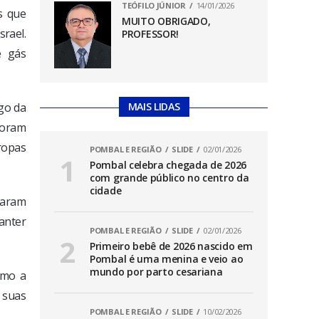
TEÓFILO JÚNIOR
14/01/2026
s que
MUITO OBRIGADO,
srael.
PROFESSOR!
e gás
ngo da
MAIS LIDAS
foram
ropas
POMBAL E REGIÃO
SLIDE
02/01/2026
Pombal celebra chegada de 2026
com grande público no centro da
cidade
raram
manter
POMBAL E REGIÃO
SLIDE
02/01/2026
Primeiro bebê de 2026 nascido em
Pombal é uma menina e veio ao
mundo por parto cesariana
omo a
 suas
POMBAL E REGIÃO
SLIDE
10/02/2026