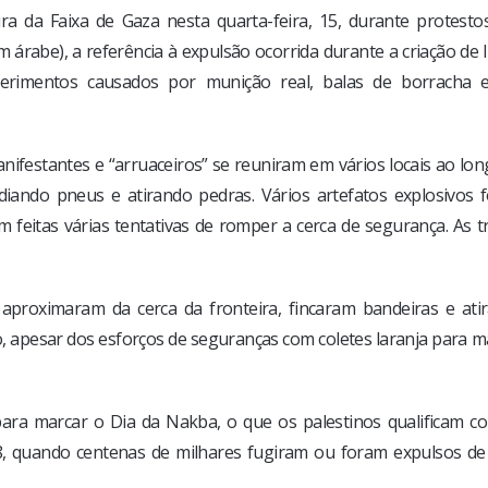
ira da Faixa de Gaza nesta quarta-feira, 15, durante protesto
 árabe), a referência à expulsão ocorrida durante a criação de I
erimentos causados por munição real, balas de borracha 
anifestantes e “arruaceiros” se reuniram em vários locais ao lo
ndiando pneus e atirando pedras. Vários artefatos explosivos 
 feitas várias tentativas de romper a cerca de segurança. As t
aproximaram da cerca da fronteira, fincaram bandeiras e ati
o, apesar dos esforços de seguranças com coletes laranja para 
para marcar o Dia da Nakba, o que os palestinos qualificam c
48, quando centenas de milhares fugiram ou foram expulsos de