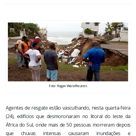
BRASIL
MUNDO
ESPORTES
ENTRETENIMENTO
ENQUETE
Foto: Rogan Ward/Reuters
TV LPB
FOTOS
Agentes de resgate estão vasculhando, nesta quarta-feira
(24), edifícios que desmoronaram no litoral do leste da
África do Sul, onde mais de 50 pessoas morreram depois
COLUNISTAS
que chuvas intensas causaram inundações e