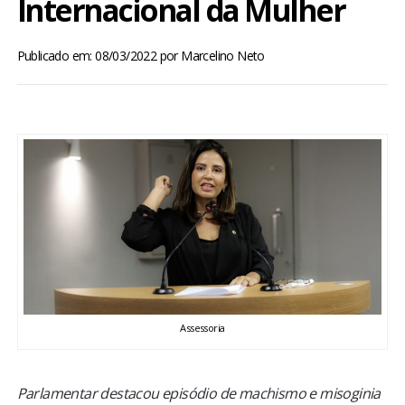
Internacional da Mulher
BRASIL
Publicado em: 08/03/2022
por
Marcelino Neto
MUNDO
ESPORTES
ENTRETENIMENTO
ENQUETE
TV LPB
FOTOS
Assessoria
COLUNISTAS
Parlamentar destacou episódio de machismo e misoginia