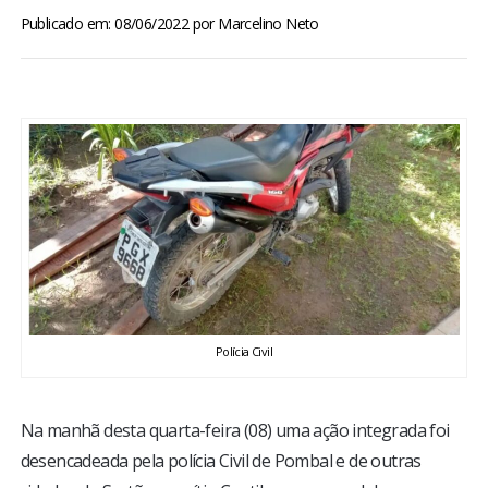
BRASIL
Publicado em: 08/06/2022
por
Marcelino Neto
MUNDO
ESPORTES
ENTRETENIMENTO
ENQUETE
TV LPB
Polícia Civil
FOTOS
Na manhã desta quarta-feira (08) uma ação integrada foi
COLUNISTAS
desencadeada pela polícia Civil de Pombal e de outras