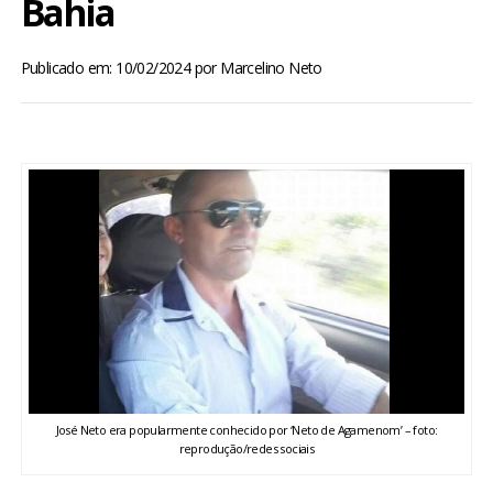
Bahia
BRASIL
Publicado em: 10/02/2024
por
Marcelino Neto
MUNDO
ESPORTES
ENTRETENIMENTO
ENQUETE
TV LPB
FOTOS
José Neto era popularmente conhecido por ‘Neto de Agamenom’ – foto:
COLUNISTAS
reprodução/redes sociais