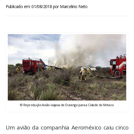
BRASIL
Publicado em: 01/08/2018
por
Marcelino Neto
MUNDO
ESPORTES
ENTRETENIMENTO
ENQUETE
TV LPB
FOTOS
© Reprodução Avião viajava de Durango para a Cidade do México
COLUNISTAS
Um avião da companhia Aeroméxico caiu cinco