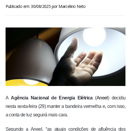
BRASIL
Publicado em: 30/08/2025
por
Marcelino Neto
MUNDO
ESPORTES
ENTRETENIMENTO
ENQUETE
TV LPB
A
Agência Nacional de Energia Elétrica
(
Aneel
) decidiu
FOTOS
nesta sexta-feira (29) manter a bandeira vermelha e, com isso,
a conta de luz seguirá mais cara.
COLUNISTAS
Segundo a Aneel,
“as atuais condições de afluência dos