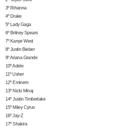
3º Rihanna
4º Drake
5º Lady Gaga
6º Britney Spears
7º Kanye West
8º Justin Bieber
9º Ariana Grande
10º Adele
11º Usher
12º Eminem
13º Nicki Minaj
14º Justin Timberlake
15º Miley Cyrus
16º Jay-Z
17º Shakira