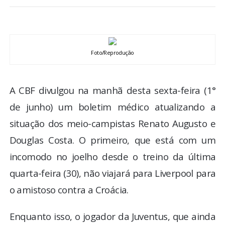
BRASIL
MUNDO
Foto/Reprodução
ESPORTES
A CBF divulgou na manhã desta sexta-feira (1°
ENTRETENIMENTO
de junho) um boletim médico atualizando a
ENQUETE
situação dos meio-campistas Renato Augusto e
Douglas Costa. O primeiro, que está com um
TV LPB
incomodo no joelho desde o treino da última
quarta-feira (30), não viajará para Liverpool para
FOTOS
o amistoso contra a Croácia.
COLUNISTAS
Enquanto isso, o jogador da Juventus, que ainda