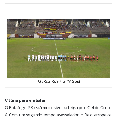
BRASIL
MUNDO
ESPORTES
ENTRETENIMENTO
ENQUETE
TV LPB
Foto: Oscar Xavier/Inter TV Cabugi
FOTOS
Vitória para embalar
COLUNISTAS
O Botafogo-PB está muito vivo na briga pelo G-4 do Grupo
A. Com um segundo tempo avassalador, o Belo atropelou