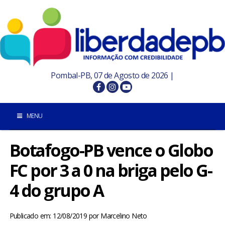
Pombal-PB, 07 de Agosto de 2026 |
MENU
Botafogo-PB vence o Globo
INÍCIO
FC por 3 a 0 na briga pelo G-
POMBAL E REGIÃO
4 do grupo A
PARAÍBA
Publicado em: 12/08/2019
por
Marcelino Neto