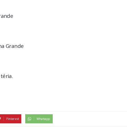
rande
ina Grande
téria.
Pinterest
Whatsapp