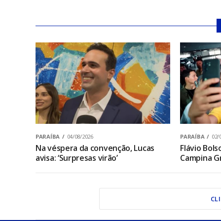
PARAÍBA
04/08/2026
PARAÍBA
02/
Na véspera da convenção, Lucas
Flávio Bol
avisa: ‘Surpresas virão’
Campina Gr
CL