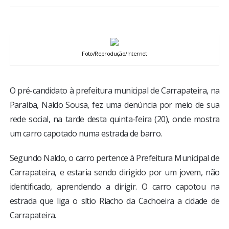
BRASIL
MUNDO
Foto/Reprodução/Internet
ESPORTES
O pré-candidato à prefeitura municipal de Carrapateira, na
ENTRETENIMENTO
Paraíba, Naldo Sousa, fez uma denúncia por meio de sua
rede social, na tarde desta quinta-feira (20), onde mostra
ENQUETE
um carro capotado numa estrada de barro.
TV LPB
Segundo Naldo, o carro pertence à Prefeitura Municipal de
Carrapateira, e estaria sendo dirigido por um jovem, não
FOTOS
identificado, aprendendo a dirigir. O carro capotou na
estrada que liga o sítio Riacho da Cachoeira a cidade de
COLUNISTAS
Carrapateira.