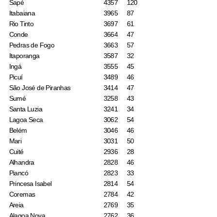
Sapé
4357
120
Itabaiana
3965
87
Rio Tinto
3697
61
Conde
3664
47
Pedras de Fogo
3663
57
Itaporanga
3587
32
Ingá
3555
45
Picuí
3489
46
São José de Piranhas
3414
47
Sumé
3258
43
Santa Luzia
3241
34
Lagoa Seca
3062
54
Belém
3046
46
Mari
3031
50
Cuité
2936
28
Alhandra
2828
46
Piancó
2823
33
Princesa Isabel
2814
54
Coremas
2784
42
Areia
2769
35
Alagoa Nova
2762
36