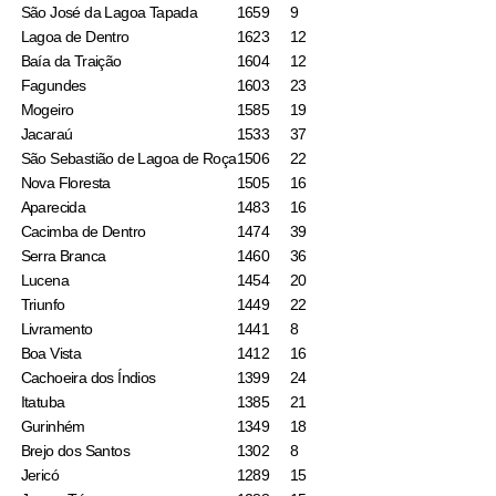
São José da Lagoa Tapada
1659
9
Lagoa de Dentro
1623
12
Baía da Traição
1604
12
Fagundes
1603
23
Mogeiro
1585
19
Jacaraú
1533
37
São Sebastião de Lagoa de Roça
1506
22
Nova Floresta
1505
16
Aparecida
1483
16
Cacimba de Dentro
1474
39
Serra Branca
1460
36
Lucena
1454
20
Triunfo
1449
22
Livramento
1441
8
Boa Vista
1412
16
Cachoeira dos Índios
1399
24
Itatuba
1385
21
Gurinhém
1349
18
Brejo dos Santos
1302
8
Jericó
1289
15