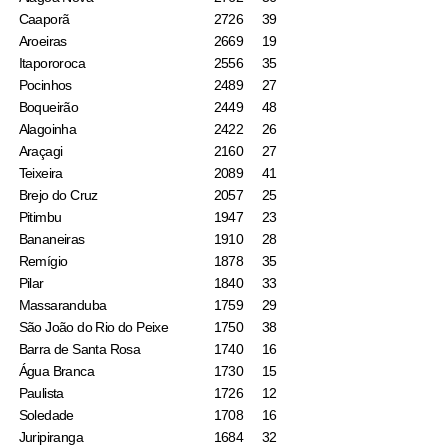
Caaporã
2726
39
Aroeiras
2669
19
Itapororoca
2556
35
Pocinhos
2489
27
Boqueirão
2449
48
Alagoinha
2422
26
Araçagi
2160
27
Teixeira
2089
41
Brejo do Cruz
2057
25
Pitimbu
1947
23
Bananeiras
1910
28
Remígio
1878
35
Pilar
1840
33
Massaranduba
1759
29
São João do Rio do Peixe
1750
38
Barra de Santa Rosa
1740
16
Água Branca
1730
15
Paulista
1726
12
Soledade
1708
16
Juripiranga
1684
32