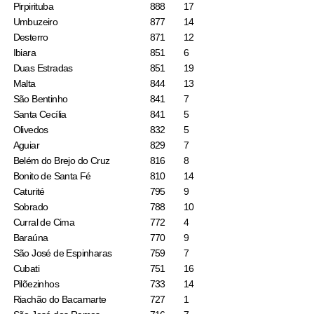
Pirpirituba
888
17
Umbuzeiro
877
14
Desterro
871
12
Ibiara
851
6
Duas Estradas
851
19
Malta
844
13
São Bentinho
841
7
Santa Cecília
841
5
Olivedos
832
5
Aguiar
829
7
Belém do Brejo do Cruz
816
8
Bonito de Santa Fé
810
14
Caturité
795
9
Sobrado
788
10
Curral de Cima
772
4
Baraúna
770
9
São José de Espinharas
759
7
Cubati
751
16
Pilõezinhos
733
14
Riachão do Bacamarte
727
1