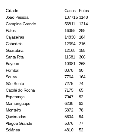
Cidade
Casos
Fotos
João Pessoa
137715
3148
Campina Grande
56811
1214
Patos
16355
288
Cajazeiras
14830
184
Cabedelo
12394
216
Guarabira
12168
155
Santa Rita
11581
366
Bayeux
10381
268
Pombal
8378
90
Sousa
7764
164
São Bento
7275
74
Catolé do Rocha
7175
65
Esperança
7047
92
Mamanguape
6238
93
Monteiro
5872
78
Queimadas
5604
94
Alagoa Grande
5376
77
Solânea
4810
52