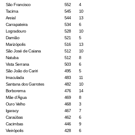
São Francisco
552
4
Tacima
545
10
Areial
544
13
Carrapateira
534
6
Logradouro
528
10
Damião
521
5
Marizópolis
516
13
São José de Caiana
512
10
Natuba
512
8
Vista Serrana
503
6
São João do Cariri
495
5
Imaculada
483
11
Santana dos Garrotes
482
10
Borborema
476
14
Mãe d’Água
469
8
Ouro Velho
468
3
Igaracy
467
7
Caraúbas
462
6
Cacimbas
446
9
Vieirópolis
428
6