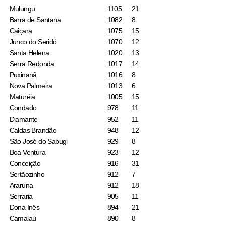
Mulungu
1105
21
Barra de Santana
1082
8
Caiçara
1075
15
Junco do Seridó
1070
12
Santa Helena
1020
13
Serra Redonda
1017
14
Puxinanã
1016
8
Nova Palmeira
1013
6
Maturéia
1005
15
Condado
978
11
Diamante
952
11
Caldas Brandão
948
12
São José do Sabugi
929
8
Boa Ventura
923
12
Conceição
916
31
Sertãozinho
912
7
Araruna
912
18
Serraria
905
11
Dona Inês
894
21
Camalaú
890
8