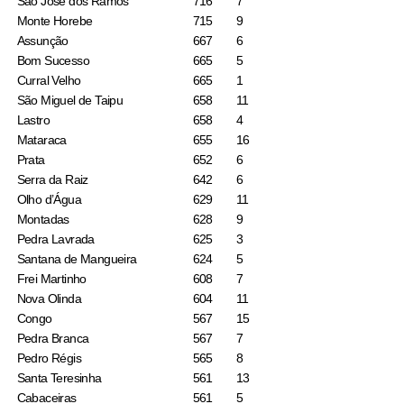
São José dos Ramos
716
7
Monte Horebe
715
9
Assunção
667
6
Bom Sucesso
665
5
Curral Velho
665
1
São Miguel de Taipu
658
11
Lastro
658
4
Mataraca
655
16
Prata
652
6
Serra da Raiz
642
6
Olho d’Água
629
11
Montadas
628
9
Pedra Lavrada
625
3
Santana de Mangueira
624
5
Frei Martinho
608
7
Nova Olinda
604
11
Congo
567
15
Pedra Branca
567
7
Pedro Régis
565
8
Santa Teresinha
561
13
Cabaceiras
561
5