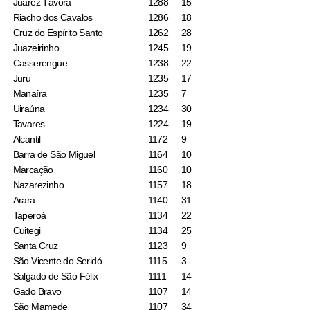
Juarez Távora
1288
15
Riacho dos Cavalos
1286
18
Cruz do Espírito Santo
1262
28
Juazeirinho
1245
19
Casserengue
1238
22
Juru
1235
17
Manaíra
1235
7
Uiraúna
1234
30
Tavares
1224
19
Alcantil
1172
9
Barra de São Miguel
1164
10
Marcação
1160
10
Nazarezinho
1157
18
Arara
1140
31
Taperoá
1134
22
Cuitegi
1134
25
Santa Cruz
1123
9
São Vicente do Seridó
1115
3
Salgado de São Félix
1111
14
Gado Bravo
1107
14
São Mamede
1107
34