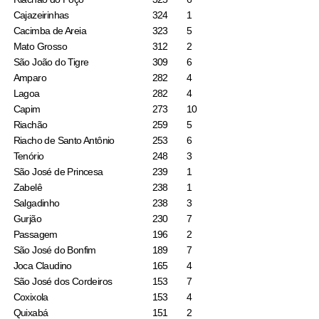
Cajazeirinhas
324
1
Cacimba de Areia
323
5
Mato Grosso
312
2
São João do Tigre
309
6
Amparo
282
4
Lagoa
282
4
Capim
273
10
Riachão
259
5
Riacho de Santo Antônio
253
6
Tenório
248
3
São José de Princesa
239
1
Zabelê
238
1
Salgadinho
238
3
Gurjão
230
7
Passagem
196
2
São José do Bonfim
189
7
Joca Claudino
165
4
São José dos Cordeiros
153
7
Coxixola
153
4
Quixabá
151
2