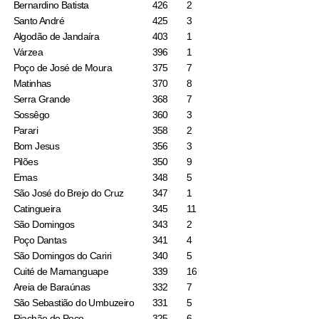
Bernardino Batista
426
2
Santo André
425
3
Algodão de Jandaíra
403
1
Várzea
396
1
Poço de José de Moura
375
7
Matinhas
370
8
Serra Grande
368
7
Sossêgo
360
3
Parari
358
2
Bom Jesus
356
3
Pilões
350
9
Emas
348
5
São José do Brejo do Cruz
347
1
Catingueira
345
11
São Domingos
343
2
Poço Dantas
341
4
São Domingos do Cariri
340
5
Cuité de Mamanguape
339
16
Areia de Baraúnas
332
7
São Sebastião do Umbuzeiro
331
5
Riachão do Poço
325
6