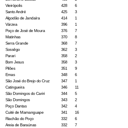
Vieirópolis
428
6
Santo André
425
3
Algodão de Jandaíra
414
1
Várzea
396
1
Poço de José de Moura
376
7
Matinhas
370
8
Serra Grande
368
7
Sossêgo
362
3
Parari
358
2
Bom Jesus
358
3
Pilões
351
9
Emas
348
6
São José do Brejo do Cruz
347
1
Catingueira
346
11
São Domingos do Cariri
344
5
São Domingos
343
2
Poço Dantas
342
4
Cuité de Mamanguape
341
16
Riachão do Poço
332
6
Areia de Baraúnas
332
7