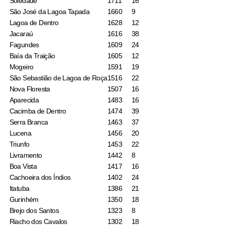
Soledade
1711
16
São José da Lagoa Tapada
1660
9
Lagoa de Dentro
1628
12
Jacaraú
1616
38
Fagundes
1609
24
Baía da Traição
1605
12
Mogeiro
1591
19
São Sebastião de Lagoa de Roça
1516
22
Nova Floresta
1507
16
Aparecida
1483
16
Cacimba de Dentro
1474
39
Serra Branca
1463
37
Lucena
1456
20
Triunfo
1453
22
Livramento
1442
8
Boa Vista
1417
16
Cachoeira dos Índios
1402
24
Itatuba
1386
21
Gurinhém
1350
18
Brejo dos Santos
1323
8
Riacho dos Cavalos
1302
18