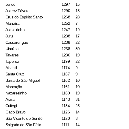
Jericó
1297
15
Juarez Távora
1290
15
Cruz do Espírito Santo
1268
28
Manaíra
1252
7
Juazeirinho
1247
19
Juru
1238
17
Casserengue
1238
22
Uiraúna
1238
30
Tavares
1236
19
Taperoá
1199
22
Alcantil
1174
9
Santa Cruz
1167
9
Barra de São Miguel
1162
10
Marcação
1161
10
Nazarezinho
1160
19
Arara
1143
31
Cuitegi
1134
25
Gado Bravo
1126
14
São Vicente do Seridó
1120
3
Salgado de São Félix
1111
14