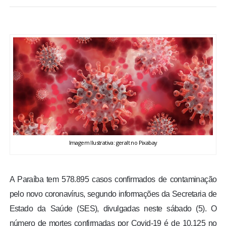
BRASIL
MUNDO
ESPORTES
ENTRETENIMENTO
ENQUETE
Imagem Ilustrativa: geralt no Pixabay
TV LPB
FOTOS
A Paraíba tem 578.895 casos confirmados de contaminação
pelo novo coronavírus, segundo informações da Secretaria de
COLUNISTAS
Estado da Saúde (SES), divulgadas neste sábado (5). O
número de mortes confirmadas por Covid-19 é de 10.125 no