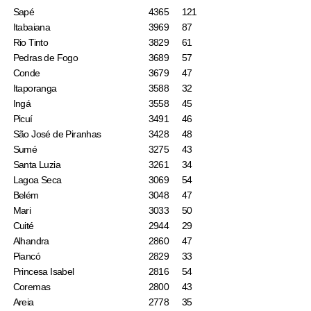
Sapé
4365
121
Itabaiana
3969
87
Rio Tinto
3829
61
Pedras de Fogo
3689
57
Conde
3679
47
Itaporanga
3588
32
Ingá
3558
45
Picuí
3491
46
São José de Piranhas
3428
48
Sumé
3275
43
Santa Luzia
3261
34
Lagoa Seca
3069
54
Belém
3048
47
Mari
3033
50
Cuité
2944
29
Alhandra
2860
47
Piancó
2829
33
Princesa Isabel
2816
54
Coremas
2800
43
Areia
2778
35