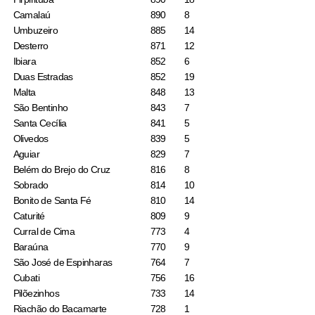
Camalaú
890
8
Umbuzeiro
885
14
Desterro
871
12
Ibiara
852
6
Duas Estradas
852
19
Malta
848
13
São Bentinho
843
7
Santa Cecília
841
5
Olivedos
839
5
Aguiar
829
7
Belém do Brejo do Cruz
816
8
Sobrado
814
10
Bonito de Santa Fé
810
14
Caturité
809
9
Curral de Cima
773
4
Baraúna
770
9
São José de Espinharas
764
7
Cubati
756
16
Pilõezinhos
733
14
Riachão do Bacamarte
728
1