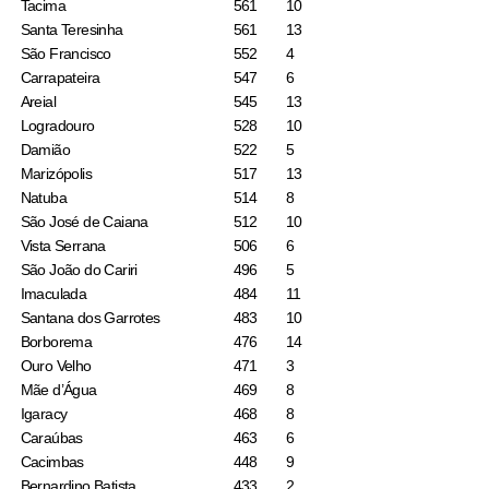
Tacima
561
10
Santa Teresinha
561
13
São Francisco
552
4
Carrapateira
547
6
Areial
545
13
Logradouro
528
10
Damião
522
5
Marizópolis
517
13
Natuba
514
8
São José de Caiana
512
10
Vista Serrana
506
6
São João do Cariri
496
5
Imaculada
484
11
Santana dos Garrotes
483
10
Borborema
476
14
Ouro Velho
471
3
Mãe d’Água
469
8
Igaracy
468
8
Caraúbas
463
6
Cacimbas
448
9
Bernardino Batista
433
2