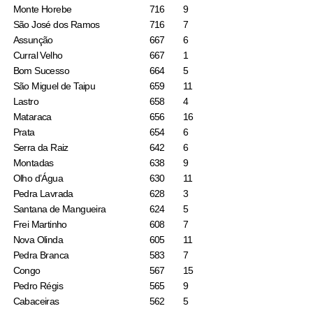
Monte Horebe
716
9
São José dos Ramos
716
7
Assunção
667
6
Curral Velho
667
1
Bom Sucesso
664
5
São Miguel de Taipu
659
11
Lastro
658
4
Mataraca
656
16
Prata
654
6
Serra da Raiz
642
6
Montadas
638
9
Olho d’Água
630
11
Pedra Lavrada
628
3
Santana de Mangueira
624
5
Frei Martinho
608
7
Nova Olinda
605
11
Pedra Branca
583
7
Congo
567
15
Pedro Régis
565
9
Cabaceiras
562
5