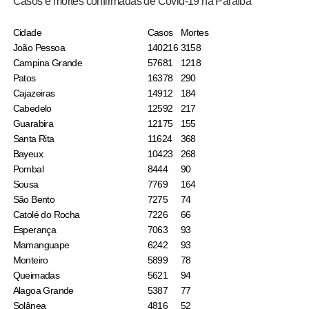
Casos e mortes confirmadas de Covid-19 na Paraíba
Cidade
Casos
Mortes
João Pessoa
140216
3158
Campina Grande
57681
1218
Patos
16378
290
Cajazeiras
14912
184
Cabedelo
12592
217
Guarabira
12175
155
Santa Rita
11624
368
Bayeux
10423
268
Pombal
8444
90
Sousa
7769
164
São Bento
7275
74
Catolé do Rocha
7226
66
Esperança
7063
93
Mamanguape
6242
93
Monteiro
5899
78
Queimadas
5621
94
Alagoa Grande
5387
77
Solânea
4816
52