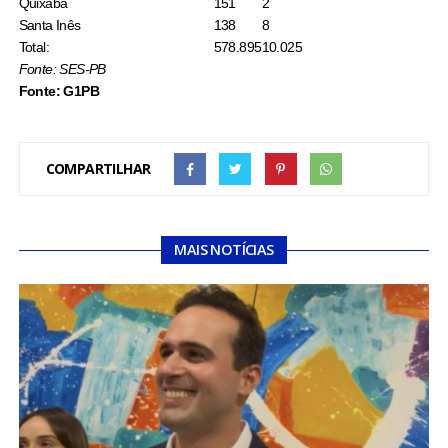
Quixabá
151
2
Santa Inês
138
8
Total:
578.895
10.025
Fonte: SES-PB
Fonte: G1PB
COMPARTILHAR
MAIS NOTÍCIAS