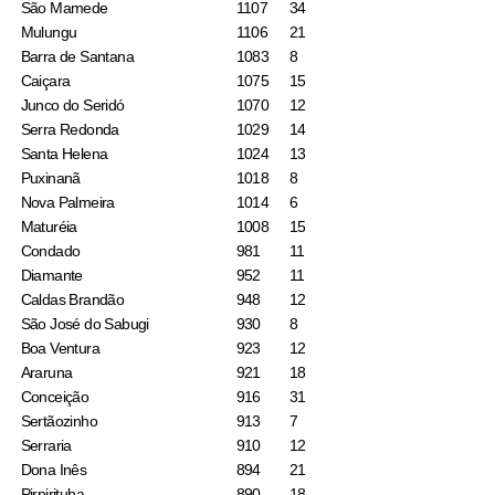
São Mamede
1107
34
Mulungu
1106
21
Barra de Santana
1083
8
Caiçara
1075
15
Junco do Seridó
1070
12
Serra Redonda
1029
14
Santa Helena
1024
13
Puxinanã
1018
8
Nova Palmeira
1014
6
Maturéia
1008
15
Condado
981
11
Diamante
952
11
Caldas Brandão
948
12
São José do Sabugi
930
8
Boa Ventura
923
12
Araruna
921
18
Conceição
916
31
Sertãozinho
913
7
Serraria
910
12
Dona Inês
894
21
Pirpirituba
890
18