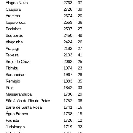
Alagoa Nova
2763
37
Caaporã
2726
39
Aroeiras
2674
20
Itapororoca
2559
36
Pocinhos
2507
27
Boqueirão
2450
49
Alagoinha
2424
26
Araçagi
2182
27
Teixeira
2103
41
Brejo do Cruz
2062
25
Pitimbu
1974
23
Bananeiras
1967
28
Remígio
1883
35
Pilar
1842
33
Massaranduba
1786
29
São João do Rio do Peixe
1752
38
Barra de Santa Rosa
1741
16
Água Branca
1738
15
Paulista
1726
12
Juripiranga
1719
32