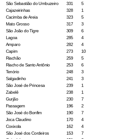
São Sebastião do Umbuzeiro
331
5
Cajazeirinhas
328
1
Cacimba de Areia
323
5
Mato Grosso
317
3
São João do Tigre
309
6
Lagoa
285
4
Amparo
282
4
Capim
273
10
Riachão
259
5
Riacho de Santo Antônio
253
6
Tenório
248
3
Salgadinho
241
3
São José de Princesa
239
1
Zabelê
238
1
Gurjão
230
7
Passagem
196
2
São José do Bonfim
190
7
Joca Claudino
170
4
Coxixola
162
4
São José dos Cordeiros
153
7