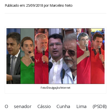
BRASIL
Publicado em: 25/09/2018
por
Marcelino Neto
MUNDO
ESPORTES
ENTRETENIMENTO
ENQUETE
TV LPB
FOTOS
Foto/Divulgação/Internet
COLUNISTAS
O senador Cássio Cunha Lima (PSDB)