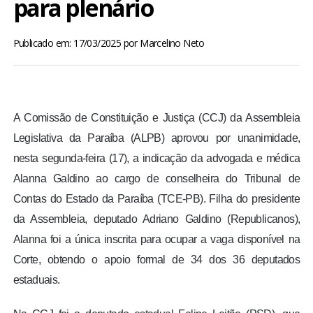
para plenário
BRASIL
Publicado em: 17/03/2025
por
Marcelino Neto
MUNDO
ESPORTES
A Comissão de Constituição e Justiça (CCJ) da Assembleia
ENTRETENIMENTO
Legislativa da Paraíba (ALPB) aprovou por unanimidade,
nesta segunda-feira (17), a indicação da advogada e médica
ENQUETE
Alanna Galdino ao cargo de conselheira do Tribunal de
Contas do Estado da Paraíba (TCE-PB). Filha do presidente
TV LPB
da Assembleia, deputado Adriano Galdino (Republicanos),
Alanna foi a única inscrita para ocupar a vaga disponível na
FOTOS
Corte, obtendo o apoio formal de 34 dos 36 deputados
estaduais.
COLUNISTAS