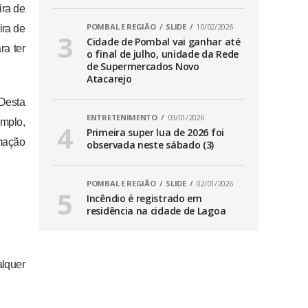
ira de
POMBAL E REGIÃO
SLIDE
10/02/2026
ira de
Cidade de Pombal vai ganhar até
ra ter
o final de julho, unidade da Rede
de Supermercados Novo
Atacarejo
“Desta
ENTRETENIMENTO
03/01/2026
emplo,
Primeira super lua de 2026 foi
rmação
observada neste sábado (3)
POMBAL E REGIÃO
SLIDE
02/01/2026
Incêndio é registrado em
residência na cidade de Lagoa
lquer