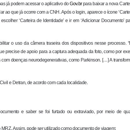
oas já podem acessar o aplicativo do
Gov.br
para baixar a nova Carte
lar ao que já ocorre com a CNH. Após o login, aparece o ícone ‘Carte
, escolher ‘Carteira de Identidade’ e ir em ‘Adicionar Documento’ pa
sibilitar o uso da câmera traseira dos dispositivos nesse processo. 
que precise de apoio para a captura adequada da foto, como por ex
s com doenças neurodegenerativas, como Parkinson. […] A transfo
ivil e Detran, de acordo com cada localidade.
ocumento e saber se foi furtado ou extraviado, por meio de qua
o MRZ. Assim, pode ser utilizado como documento de viagem;