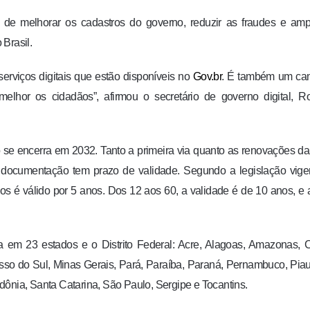
o de melhorar os cadastros do governo, reduzir as fraudes e amp
Brasil.
erviços digitais que estão disponíveis no
Gov.br
. É também um ca
melhor os cidadãos”, afirmou o secretário de governo digital, R
 se encerra em 2032. Tanto a primeira via quanto as renovações d
 a documentação tem prazo de validade. Segundo a legislação vige
s é válido por 5 anos. Dos 12 aos 60, a validade é de 10 anos, e
a em 23 estados e o Distrito Federal: Acre, Alagoas, Amazonas, 
sso do Sul, Minas Gerais, Pará, Paraíba, Paraná, Pernambuco, Piau
dônia, Santa Catarina, São Paulo, Sergipe e Tocantins.