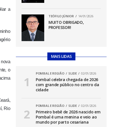
liar a
TEÓFILO JÚNIOR
14/01/2026
MUITO OBRIGADO,
PROFESSOR!
minho
ogério
MAIS LIDAS
a nova
nte, o
POMBAL E REGIÃO
SLIDE
02/01/2026
 acima
Pombal celebra chegada de 2026
com grande público no centro da
cidade
Ceará,
POMBAL E REGIÃO
SLIDE
02/01/2026
í, Rio
Primeiro bebê de 2026 nascido em
Pombal é uma menina e veio ao
mundo por parto cesariana