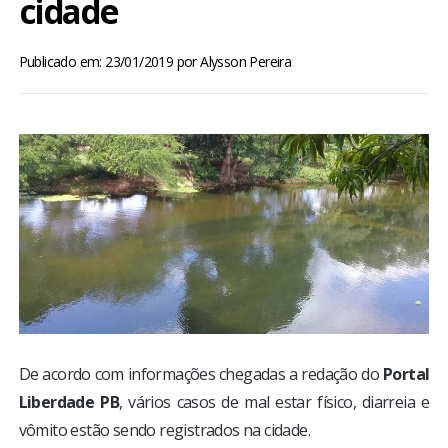
cidade
BRASIL
Publicado em: 23/01/2019
por
Alysson Pereira
MUNDO
ESPORTES
ENTRETENIMENTO
ENQUETE
TV LPB
FOTOS
De acordo com informações chegadas a redação do
Portal
Liberdade PB
, vários casos de mal estar físico, diarreia e
COLUNISTAS
vômito estão sendo registrados na cidade.