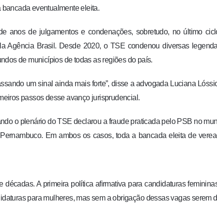
 a bancada eventualmente eleita.
o de anos de julgamentos e condenações, sobretudo, no último cic
pela Agência Brasil. Desde 2020, o TSE condenou diversas legend
ndos de municípios de todas as regiões do país.
passando um sinal ainda mais forte”, disse a advogada Luciana Lóssi
imeiros passos desse avanço jurisprudencial.
quando o plenário do TSE declarou a fraude praticada pelo PSB no mun
Pernambuco. Em ambos os casos, toda a bancada eleita de verea
e décadas. A primeira política afirmativa para candidaturas feminina
idaturas para mulheres, mas sem a obrigação dessas vagas serem d