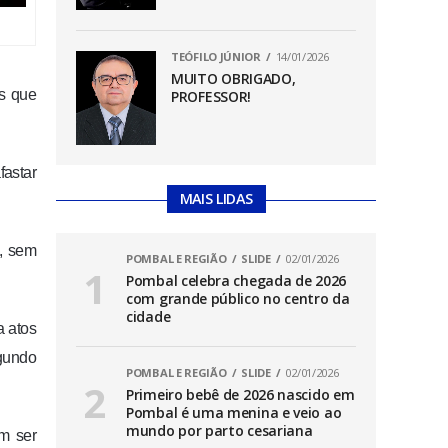
TEÓFILO JÚNIOR
14/01/2026
MUITO OBRIGADO,
as que
PROFESSOR!
fastar
MAIS LIDAS
a, sem
POMBAL E REGIÃO
SLIDE
02/01/2026
Pombal celebra chegada de 2026
com grande público no centro da
cidade
a atos
egundo
POMBAL E REGIÃO
SLIDE
02/01/2026
Primeiro bebê de 2026 nascido em
Pombal é uma menina e veio ao
mundo por parto cesariana
em ser