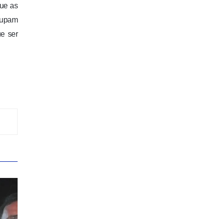
que as
ocupam
e ser