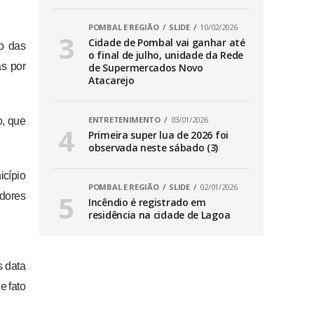
POMBAL E REGIÃO
SLIDE
10/02/2026
Cidade de Pombal vai ganhar até
lo das
o final de julho, unidade da Rede
as por
de Supermercados Novo
Atacarejo
ENTRETENIMENTO
03/01/2026
o, que
Primeira super lua de 2026 foi
observada neste sábado (3)
icípio
POMBAL E REGIÃO
SLIDE
02/01/2026
dores
Incêndio é registrado em
residência na cidade de Lagoa
s data
e fato