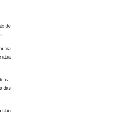
ato de
.
o numa
e atua
 tema.
es das
 estão