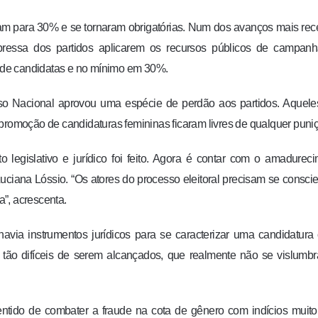
am para 30% e se tornaram obrigatórias. Num dos avanços mais rec
xpressa dos partidos aplicarem os recursos públicos de campan
 de candidatas e no mínimo em 30%.
o Nacional aprovou uma espécie de perdão aos partidos. Aquele
promoção de candidaturas femininas ficaram livres de qualquer puni
 legislativo e jurídico foi feito. Agora é contar com o amadurec
a Luciana Lóssio. “Os atores do processo eleitoral precisam se conscie
a”, acrescenta.
avia instrumentos jurídicos para se caracterizar uma candidatur
s, tão difíceis de serem alcançados, que realmente não se vislumb
 sentido de combater a fraude na cota de gênero com indícios muit