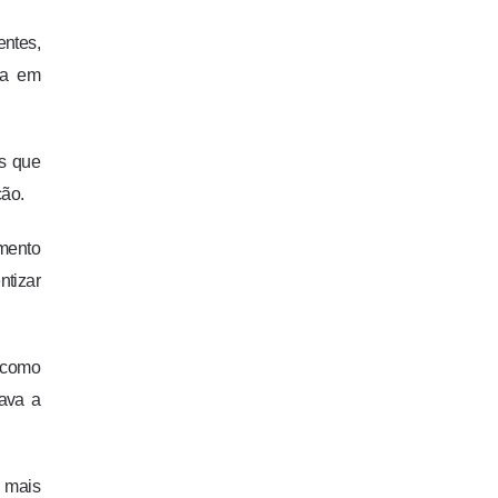
entes,
ha em
s que
ção.
imento
ntizar
a como
rava a
o mais