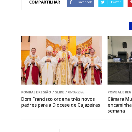
COMPARTILHAR
Facebook
Twitter
POMBAL E REGIÃO
SLIDE
06/08/2026
POMBAL E REG
Dom Francisco ordena três novos
Câmara Mun
padres para a Diocese de Cajazeiras
encaminha 
semana