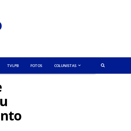
TV LPB
FOTOS
COLUNISTAS
e
eu
ento