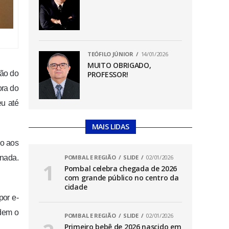
TEÓFILO JÚNIOR
14/01/2026
MUITO OBRIGADO,
ção do
PROFESSOR!
ora do
eu até
MAIS LIDAS
no aos
 nada.
POMBAL E REGIÃO
SLIDE
02/01/2026
Pombal celebra chegada de 2026
com grande público no centro da
cidade
por e-
ndem o
POMBAL E REGIÃO
SLIDE
02/01/2026
Primeiro bebê de 2026 nascido em