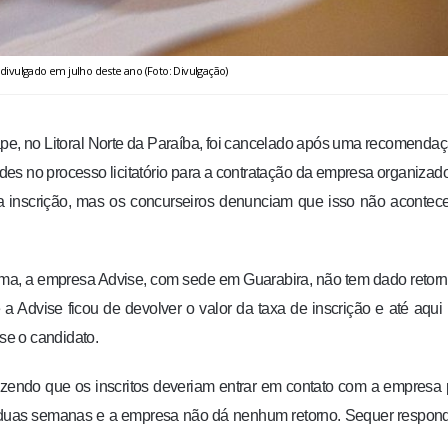
 divulgado em julho deste ano (Foto: Divulgação)
, no Litoral Norte da Paraíba, foi cancelado após uma recomenda
des no processo licitatório para a contratação da empresa organizad
da inscrição, mas os concurseiros denunciam que isso não acontec
ima, a empresa Advise, com sede em Guarabira, não tem dado retor
 Advise ficou de devolver o valor da taxa de inscrição e até aqui
se o candidato.
endo que os inscritos deveriam entrar em contato com a empresa 
m duas semanas e a empresa não dá nenhum retorno. Sequer respo