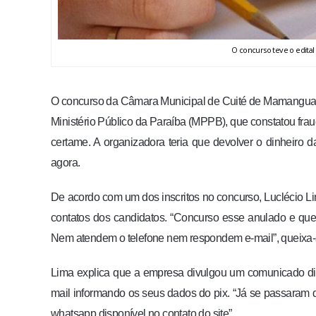
O concurso teve o edital
O concurso da Câmara Municipal de Cuité de Mamanguape
Ministério Público da Paraíba (MPPB), que constatou frau
certame. A organizadora teria que devolver o dinheiro 
agora.
De acordo com um dos inscritos no concurso, Luclécio L
contatos dos candidatos. “Concurso esse anulado e que a
Nem atendem o telefone nem respondem e-mail”, queixa-
Lima explica que a empresa divulgou um comunicado diz
mail informando os seus dados do pix. “Já se passara
whatsapp disponível no contato do site”.