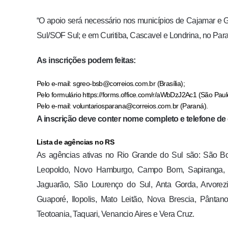
“O apoio será necessário nos municípios de Cajamar e Gu
Sul/SOF Sul; e em Curitiba, Cascavel e Londrina, no Para
As inscrições podem feitas:
Pelo e-mail:
sgreo-bsb@correios.com.br
(Brasília);
Pelo formulário https://forms.office.com/r/aWbDzJ2Ac1 (São Paul
Pelo e-mail:
voluntariosparana@correios.com.br
(Paraná).
A inscrição deve conter nome completo e telefone de 
Lista de agências no RS
As agências ativas no Rio Grande do Sul são: São Bo
Leopoldo, Novo Hamburgo, Campo Bom, Sapiranga, P
Jaguarão, São Lourenço do Sul, Anta Gorda, Arvorezin
Guaporé, Ilopolis, Mato Leitão, Nova Brescia, Pântan
Teotoania, Taquari, Venancio Aires e Vera Cruz.