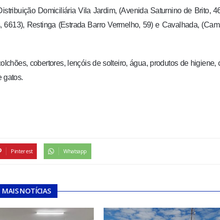
tribuição Domiciliária Vila Jardim, (Avenida Saturnino de Brito, 46
, 6613), Restinga (Estrada Barro Vermelho, 59) e Cavalhada, (Ca
chões, cobertores, lençóis de solteiro, água, produtos de higiene,
e gatos.
Pinterest
Whatsapp
MAIS NOTÍCIAS