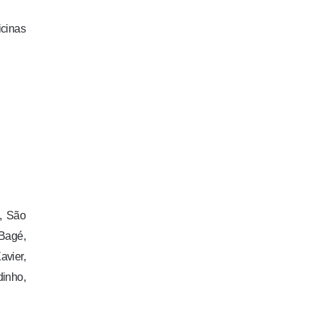
icinas
, São
Bagé,
vier,
inho,