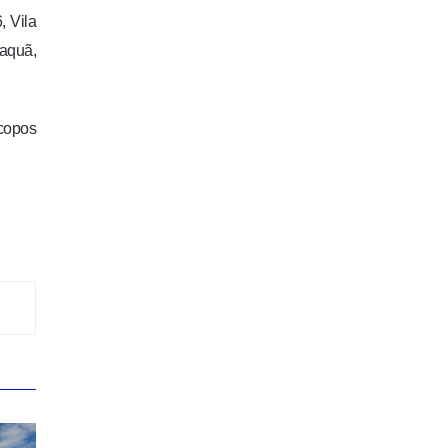
, Vila
maquã,
 copos