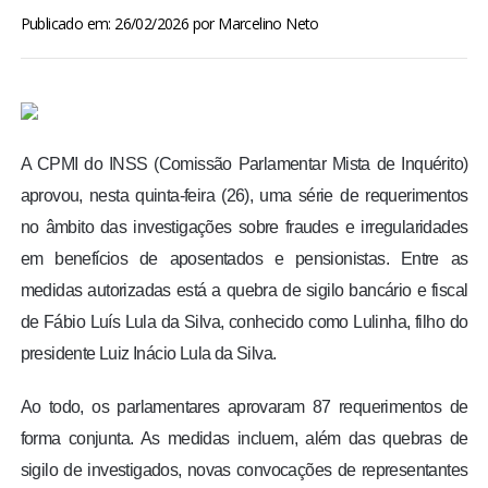
BRASIL
Publicado em: 26/02/2026
por
Marcelino Neto
MUNDO
ESPORTES
A CPMI do INSS (Comissão Parlamentar Mista de Inquérito)
aprovou, nesta quinta-feira (26), uma série de requerimentos
ENTRETENIMENTO
no âmbito das investigações sobre fraudes e irregularidades
em benefícios de aposentados e pensionistas. Entre as
ENQUETE
medidas autorizadas está a quebra de sigilo bancário e fiscal
TV LPB
de Fábio Luís Lula da Silva, conhecido como Lulinha, filho do
presidente Luiz Inácio Lula da Silva.
FOTOS
Ao todo, os parlamentares aprovaram 87 requerimentos de
forma conjunta. As medidas incluem, além das quebras de
COLUNISTAS
sigilo de investigados, novas convocações de representantes