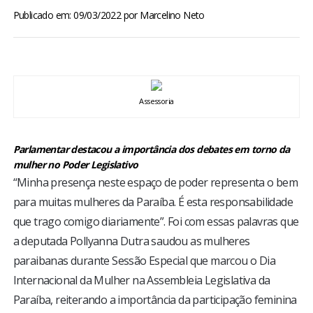
BRASIL
Publicado em: 09/03/2022
por
Marcelino Neto
MUNDO
ESPORTES
Assessoria
ENTRETENIMENTO
Parlamentar destacou a importância dos debates em torno da
mulher no Poder Legislativo
ENQUETE
“Minha presença neste espaço de poder representa o bem
para muitas mulheres da Paraíba. É esta responsabilidade
TV LPB
que trago comigo diariamente”. Foi com essas palavras que
a deputada Pollyanna Dutra saudou as mulheres
FOTOS
paraibanas durante Sessão Especial que marcou o Dia
Internacional da Mulher na Assembleia Legislativa da
COLUNISTAS
Paraíba, reiterando a importância da participação feminina