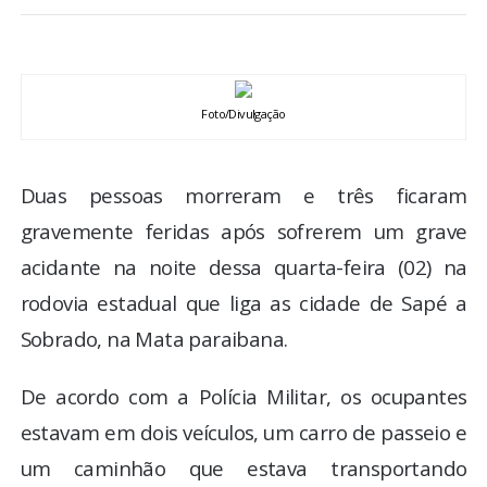
BRASIL
MUNDO
Foto/Divulgação
ESPORTES
Duas pessoas morreram e três ficaram
ENTRETENIMENTO
gravemente feridas após sofrerem um grave
ENQUETE
acidante na noite dessa quarta-feira (02) na
rodovia estadual que liga as cidade de Sapé a
TV LPB
Sobrado, na Mata paraibana.
FOTOS
De acordo com a Polícia Militar, os ocupantes
estavam em dois veículos, um carro de passeio e
COLUNISTAS
um caminhão que estava transportando