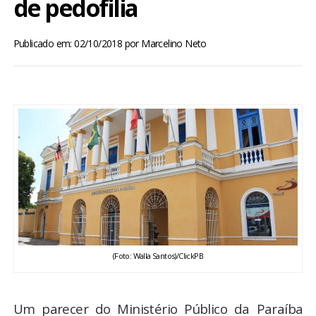
de pedofilia
BRASIL
Publicado em: 02/10/2018
por
Marcelino Neto
MUNDO
ESPORTES
ENTRETENIMENTO
ENQUETE
TV LPB
FOTOS
(Foto: Walla Santos)/ClickPB
COLUNISTAS
Um parecer do Ministério Público da Paraíba