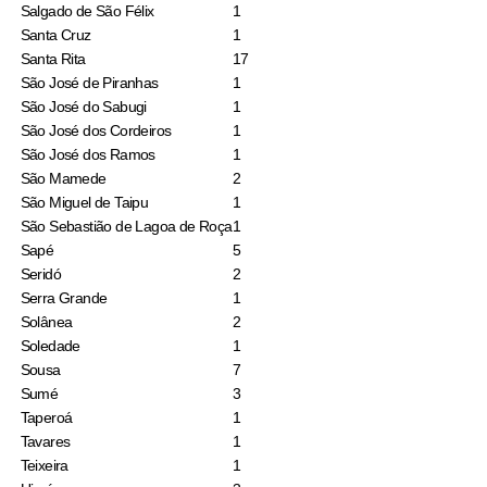
Salgado de São Félix
1
Santa Cruz
1
Santa Rita
17
São José de Piranhas
1
São José do Sabugi
1
São José dos Cordeiros
1
São José dos Ramos
1
São Mamede
2
São Miguel de Taipu
1
São Sebastião de Lagoa de Roça
1
Sapé
5
Seridó
2
Serra Grande
1
Solânea
2
Soledade
1
Sousa
7
Sumé
3
Taperoá
1
Tavares
1
Teixeira
1