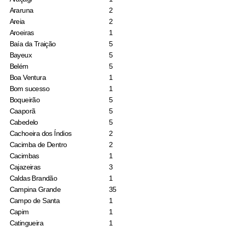
Araruna
2
Areia
2
Aroeiras
1
Baía da Traição
5
Bayeux
5
Belém
5
Boa Ventura
1
Bom sucesso
1
Boqueirão
5
Caaporã
5
Cabedelo
5
Cachoeira dos Índios
2
Cacimba de Dentro
2
Cacimbas
1
Cajazeiras
3
Caldas Brandão
1
Campina Grande
35
Campo de Santa
1
Capim
1
Catingueira
1