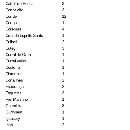
Catolé do Rocha
3
Conceição
3
Conde
12
Congo
1
Coremas
4
Cruz do Espiríto Santo
1
Cuibati
2
Cutegi
3
Curral de Cima
1
Curral Velho
1
Desterro
1
Diamante
1
Dona Inês
2
Esperança
2
Faguntes
3
Frei Martinho
1
Guarabira
8
Gurinhém
1
Iguaracy
1
Ingá
2