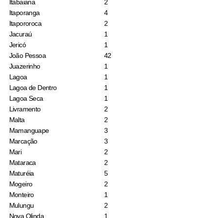
Itabaiana
2
Itaporanga
4
Itapororoca
2
Jacuraú
1
Jericó
1
João Pessoa
42
Juazerinho
1
Lagoa
1
Lagoa de Dentro
1
Lagoa Seca
1
Livramento
2
Malta
2
Mamanguape
3
Marcação
3
Mari
2
Mataraca
2
Maturéia
5
Mogeiro
2
Monteiro
1
Mulungu
2
Nova Olinda
1