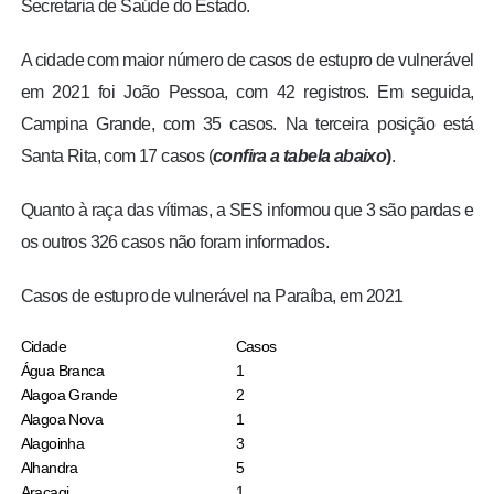
Secretaria de Saúde do Estado.
A cidade com maior número de casos de estupro de vulnerável
em 2021 foi João Pessoa, com 42 registros. Em seguida,
Campina Grande, com 35 casos. Na terceira posição está
Santa Rita, com 17 casos (
confira a tabela abaixo
)
.
Quanto à raça das vítimas, a SES informou que 3 são pardas e
os outros 326 casos não foram informados.
Casos de estupro de vulnerável na Paraíba, em 2021
Cidade
Casos
Água Branca
1
Alagoa Grande
2
Alagoa Nova
1
Alagoinha
3
Alhandra
5
Araçagi
1