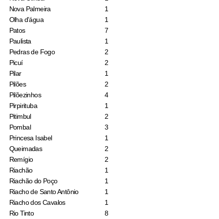
Nova Palmeira
1
Olha d’água
1
Patos
7
Paulista
1
Pedras de Fogo
2
Picuí
2
Pilar
1
Pilões
2
Pilõezinhos
4
Pirpirituba
1
Pitimbul
2
Pombal
3
Princesa Isabel
1
Queimadas
2
Remígio
2
Riachão
1
Riachão do Poço
1
Riacho de Santo Antônio
1
Riacho dos Cavalos
1
Rio Tinto
8