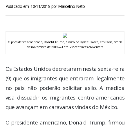
BRASIL
Publicado em: 10/11/2018
por
Marcelino Neto
MUNDO
ESPORTES
O presidente americano, Donald Trump, é visto no Elysee Palace, em Paris, em 10
de novembro de 2018 — Foto: Vincent Kessler/Reuters
ENTRETENIMENTO
Os Estados Unidos decretaram nesta sexta-feira
ENQUETE
(9) que os imigrantes que entraram ilegalmente
TV LPB
no país não poderão solicitar asilo. A medida
visa dissuadir os migrantes centro-americanos
FOTOS
que avançam em caravanas vindas do México.
COLUNISTAS
O presidente americano, Donald Trump, firmou