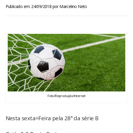
BRASIL
Publicado em: 24/09/2018
por
Marcelino Neto
MUNDO
ESPORTES
ENTRETENIMENTO
ENQUETE
TV LPB
Foto/Reprodução/Internet
FOTOS
Nesta sexta=Feira pela 28ª da série B
COLUNISTAS