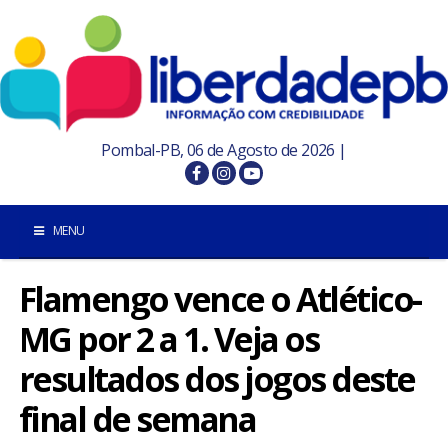
Pombal-PB, 06 de Agosto de 2026 |
MENU
Flamengo vence o Atlético-
INÍCIO
MG por 2 a 1. Veja os
POMBAL E REGIÃO
resultados dos jogos deste
PARAÍBA
final de semana