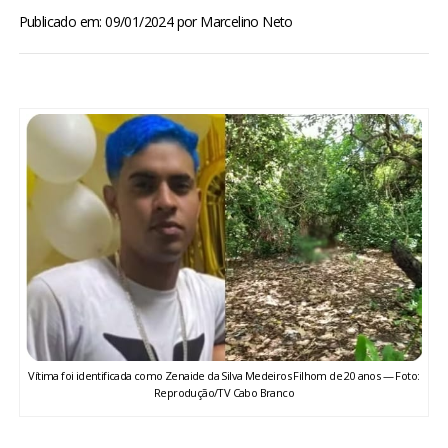
BRASIL
Publicado em: 09/01/2024
por
Marcelino Neto
MUNDO
ESPORTES
ENTRETENIMENTO
ENQUETE
TV LPB
FOTOS
Vítima foi identificada como Zenaide da Silva Medeiros Filhom de 20 anos — Foto:
Reprodução/TV Cabo Branco
COLUNISTAS