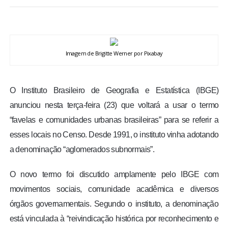
BRASIL
MUNDO
Imagem de Brigitte Werner por Pixabay
ESPORTES
O Instituto Brasileiro de Geografia e Estatística (IBGE)
ENTRETENIMENTO
anunciou nesta terça-feira (23) que voltará a usar o termo
“favelas e comunidades urbanas brasileiras” para se referir a
ENQUETE
esses locais no Censo. Desde 1991, o instituto vinha adotando
a denominação “aglomerados subnormais”.
TV LPB
O novo termo foi discutido amplamente pelo IBGE com
FOTOS
movimentos sociais, comunidade acadêmica e diversos
órgãos governamentais. Segundo o instituto, a denominação
COLUNISTAS
está vinculada à “reivindicação histórica por reconhecimento e