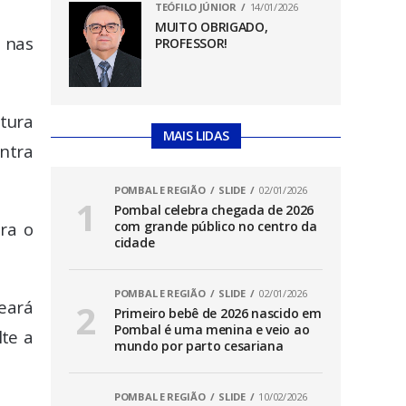
TEÓFILO JÚNIOR
14/01/2026
MUITO OBRIGADO,
a nas
PROFESSOR!
ntura
MAIS LIDAS
ontra
POMBAL E REGIÃO
SLIDE
02/01/2026
Pombal celebra chegada de 2026
tra o
com grande público no centro da
cidade
POMBAL E REGIÃO
SLIDE
02/01/2026
Ceará
Primeiro bebê de 2026 nascido em
Pombal é uma menina e veio ao
lte a
mundo por parto cesariana
POMBAL E REGIÃO
SLIDE
10/02/2026