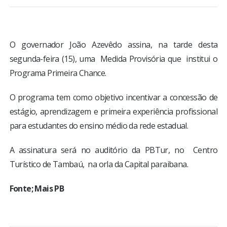
BRASIL
MUNDO
O governador João Azevêdo assina, na tarde desta
segunda-feira (15), uma Medida Provisória que institui o
ESPORTES
Programa Primeira Chance.
ENTRETENIMENTO
O programa tem como objetivo incentivar a concessão de
estágio, aprendizagem e primeira experiência profissional
ENQUETE
para estudantes do ensino médio da rede estadual.
A assinatura será no auditório da PBTur, no Centro
TV LPB
Turístico de Tambaú, na orla da Capital paraibana.
FOTOS
Fonte; Mais PB
COLUNISTAS