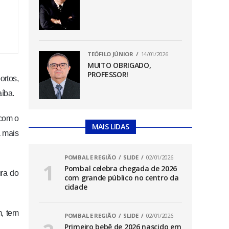
TEÓFILO JÚNIOR
14/01/2026
MUITO OBRIGADO,
PROFESSOR!
ortos,
aíba.
 com o
MAIS LIDAS
a mais
POMBAL E REGIÃO
SLIDE
02/01/2026
Pombal celebra chegada de 2026
ura do
com grande público no centro da
cidade
, tem
POMBAL E REGIÃO
SLIDE
02/01/2026
Primeiro bebê de 2026 nascido em