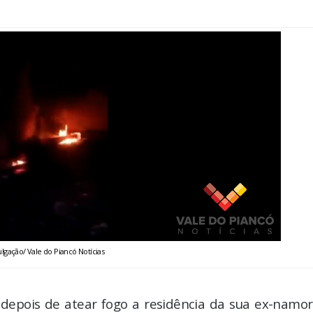
ulgação/ Vale do Piancó Notícias
 depois de atear fogo a residência da sua ex-namor