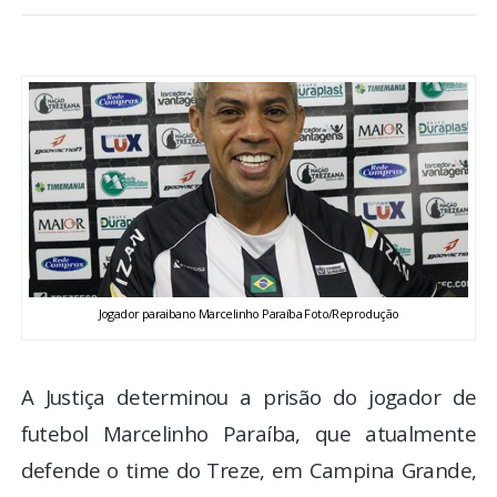
BRASIL
MUNDO
ESPORTES
ENTRETENIMENTO
ENQUETE
Jogador paraibano Marcelinho Paraíba Foto/Reprodução
TV LPB
FOTOS
A Justiça determinou a prisão do jogador de
futebol Marcelinho Paraíba, que atualmente
COLUNISTAS
defende o time do Treze, em Campina Grande,