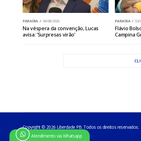
PARAÍBA
04/08/2026
PARAÍBA
02/
Na véspera da convenção, Lucas
Flávio Bol
avisa: ‘Surpresas virão’
Campina Gr
CL
Copyright © 2026 Liberdade PB. Todos os direitos reservados.
Atendimento via Whatsapp