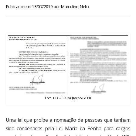
BRASIL
Publicado em: 13/07/2019
por
Marcelino Neto
MUNDO
ESPORTES
ENTRETENIMENTO
ENQUETE
TV LPB
Foto: DOE-PB/Divulgação/G1 PB
FOTOS
Uma lei que proíbe a nomeação de pessoas que tenham
COLUNISTAS
sido condenadas pela Lei Maria da Penha para cargos