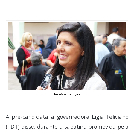
BRASIL
MUNDO
ESPORTES
ENTRETENIMENTO
ENQUETE
TV LPB
Foto/Reprodução
FOTOS
A pré-candidata a governadora Lígia Feliciano
COLUNISTAS
(PDT) disse, durante a sabatina promovida pela