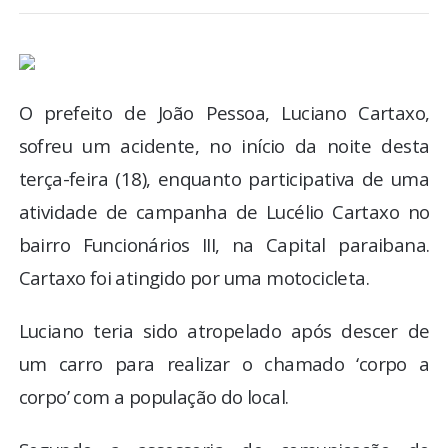
BRASIL
MUNDO
O prefeito de João Pessoa, Luciano Cartaxo,
ESPORTES
sofreu um acidente, no início da noite desta
terça-feira (18), enquanto participativa de uma
ENTRETENIMENTO
atividade de campanha de Lucélio Cartaxo no
ENQUETE
bairro Funcionários III, na Capital paraibana.
Cartaxo foi atingido por uma motocicleta.
TV LPB
Luciano teria sido atropelado após descer de
FOTOS
um carro para realizar o chamado ‘corpo a
corpo’ com a população do local.
COLUNISTAS