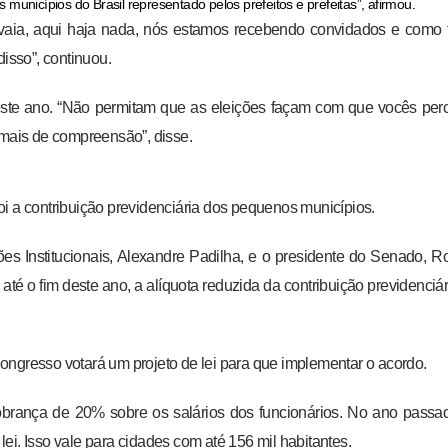
s municípios do Brasil representado pelos prefeitos e prefeitas”, afirmou.
vaia, aqui haja nada, nós estamos recebendo convidados e como 
sso”, continuou.
l deste ano. “Não permitam que as eleições façam com que vocês pe
 mais de compreensão”, disse.
i a contribuição previdenciária dos pequenos municípios.
s Institucionais, Alexandre Padilha, e o presidente do Senado, R
 o fim deste ano, a alíquota reduzida da contribuição previdenciár
ongresso votará um projeto de lei para que implementar o acordo.
cobrança de 20% sobre os salários dos funcionários. No ano passa
ei. Isso vale para cidades com até 156 mil habitantes.