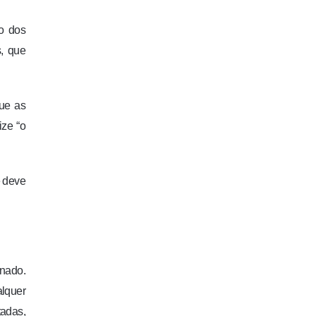
io dos
s, que
ue as
ize “o
e deve
inado.
lquer
tadas,