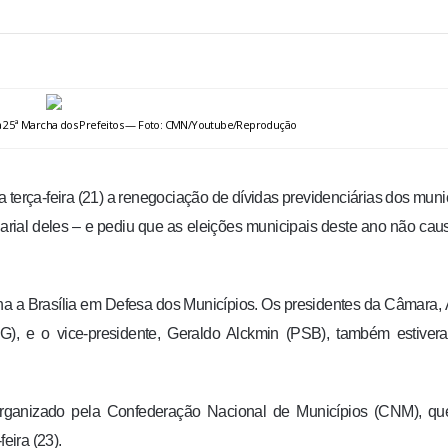
 da 25ª Marcha dos Prefeitos — Foto: CMN/Youtube/Reprodução
 terça-feira (21) a renegociação de dívidas previdenciárias dos muni
arial deles – e pediu que as eleições municipais deste ano não ca
a a Brasília em Defesa dos Municípios. Os presidentes da Câmara, 
), e o vice-presidente, Geraldo Alckmin (PSB), também estiver
organizado pela Confederação Nacional de Municípios (CNM), qu
eira (23).