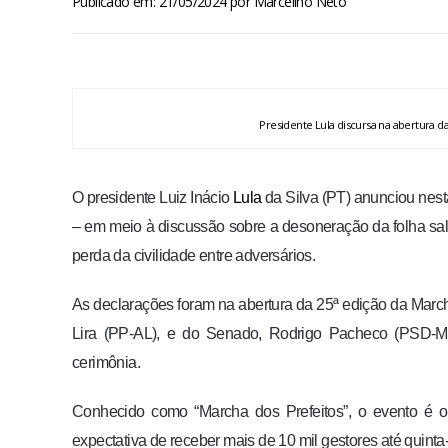
Publicado em: 21/05/2024
por
Marcelino Neto
Presidente Lula discursa na abertura
O presidente Luiz Inácio
Lula
da Silva (PT) anunciou nesta
– em meio à discussão sobre a desoneração da folha sal
perda da civilidade entre adversários.
As declarações foram na abertura da 25ª edição da March
Lira (PP-AL), e do Senado, Rodrigo Pacheco (PSD-MG
cerimônia.
Conhecido como “Marcha dos Prefeitos”, o evento é 
expectativa de receber mais de 10 mil gestores até quinta-f