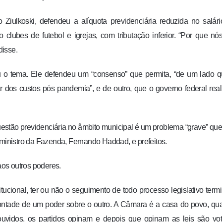
Ziulkoski, defendeu a alíquota previdenciária reduzida no salár
o clubes de futebol e igrejas, com tributação inferior. “Por que nó
disse.
 o tema. Ele defendeu um “consenso” que permita, “de um lado q
 dos custos pós pandemia”, e de outro, que o governo federal real
 questão previdenciária no âmbito municipal é um problema “grave” qu
 ministro da Fazenda, Fernando Haddad, e prefeitos.
os outros poderes.
titucional, ter ou não o seguimento de todo processo legislativo term
tade de um poder sobre o outro. A Câmara é a casa do povo, qua
ouvidos, os partidos opinam e depois que opinam as leis são vo