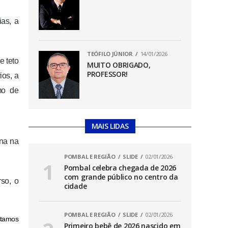
as, a
TEÓFILO JÚNIOR
14/01/2026
e teto
MUITO OBRIGADO,
PROFESSOR!
ios, a
mo de
MAIS LIDAS
ina na
POMBAL E REGIÃO
SLIDE
02/01/2026
Pombal celebra chegada de 2026
com grande público no centro da
rso, o
cidade
POMBAL E REGIÃO
SLIDE
02/01/2026
stamos
Primeiro bebê de 2026 nascido em