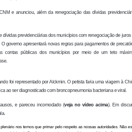
CNM e anunciou, além da renegociação das dívidas previdenciári
 dívidas previdenciárias dos municípios com renegociação de juros 
. O governo apresentará novas regras para pagamentos de precatór
r as contas públicas dos municípios por meio de um teto máxi
sse.
ndo foi representado por Alckmin. O petista faria uma viagem à Ch
ca ao ser diagnosticado com broncopneumonia bacteriana e viral.
plausos, e pareceu incomodado (
veja no vídeo acima
). Em discu
la.
 plenário nos temos que primar pelo respeito as nossas autoridades. Não e