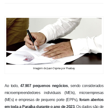
BRASIL
MUNDO
ESPORTES
ENTRETENIMENTO
ENQUETE
Imagem de Juan Ospina por Pixabay
TV LPB
FOTOS
Ao todo,
47.907 pequenos negócios
, sendo considerados
microempreendedores individuais (MEIs), microempresas
COLUNISTAS
(MEs) e empresas de pequeno porte (EPPs),
foram abertos
em toda a Paraíba durante o ano de 2023
. Os dados são de