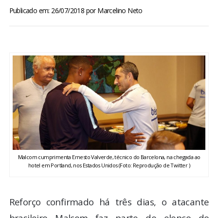
BRASIL
Publicado em: 26/07/2018
por
Marcelino Neto
MUNDO
ESPORTES
ENTRETENIMENTO
ENQUETE
TV LPB
Malcom cumprimenta Ernesto Valverde, técnico do Barcelona, na chegada ao
hotel em Portland, nos Estados Unidos (Foto: Reprodução de Twitter )
FOTOS
COLUNISTAS
Reforço confirmado há três dias, o atacante
brasileiro Malcom faz parte do elenco do