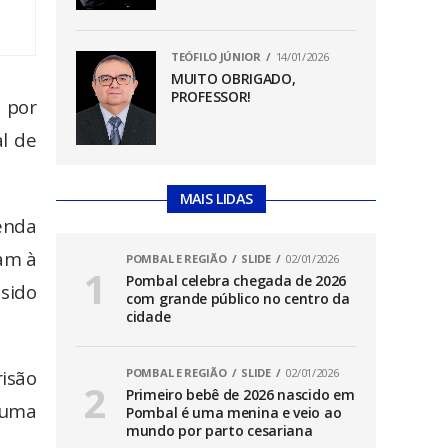
TEÓFILO JÚNIOR
14/01/2026
MUITO OBRIGADO,
PROFESSOR!
 por
l de
MAIS LIDAS
enda
ram à
POMBAL E REGIÃO
SLIDE
02/01/2026
Pombal celebra chegada de 2026
 sido
com grande público no centro da
cidade
risão
POMBAL E REGIÃO
SLIDE
02/01/2026
Primeiro bebê de 2026 nascido em
 uma
Pombal é uma menina e veio ao
mundo por parto cesariana