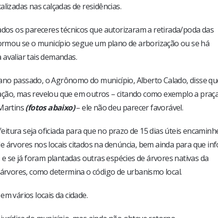
lizadas nas calçadas de residências.
os os pareceres técnicos que autorizaram a retirada/poda das
rmou se o município segue um plano de arborização ou se há
 avaliar tais demandas.
ano passado, o Agrônomo do município, Alberto Calado, disse q
ação, mas revelou que em outros – citando como exemplo a praç
 Martins
(fotos abaixo)
– ele não deu parecer favorável.
itura seja oficiada para que no prazo de 15 dias úteis encaminh
e árvores nos locais citados na denúncia, bem ainda para que in
 e se já foram plantadas outras espécies de árvores nativas da
 árvores, como determina o código de urbanismo local.
m vários locais da cidade.